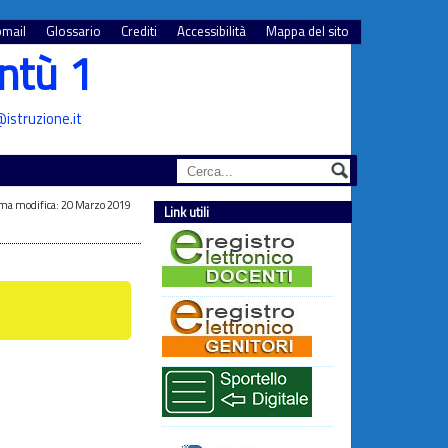
mail
Glossario
Crediti
Accessibilità
Mappa del sito
ntù 1
istruzione.it
ma modifica: 20 Marzo 2019
Link utili