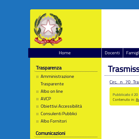
Home
Docenti
Famigl
Trasmiss
Trasparenza
Amministrazione
Circ._n_70_Tr
Trasparente
Albo on line
Pubblicato il 20
AVCP
Contenuto in:
Av
Obiettivi Accessibilità
Consulenti Pubblici
Albo Fornitori
Comunicazioni