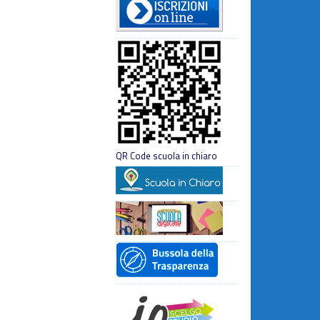
QR Code scuola in chiaro