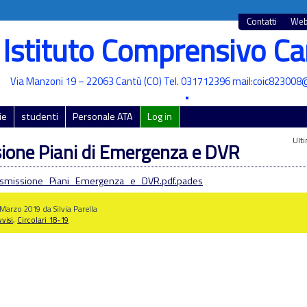
Contatti
Web
Istituto Comprensivo Ca
Via Manzoni 19 – 22063 Cantù (CO) Tel. 031712396 mail:coic823008@
•
ie
studenti
Personale ATA
Log in
Ulti
ione Piani di Emergenza e DVR
asmissione_Piani_Emergenza_e_DVR.pdf.pades
 Marzo 2019 da Silvia Parella
visi
,
Circolari 18-19