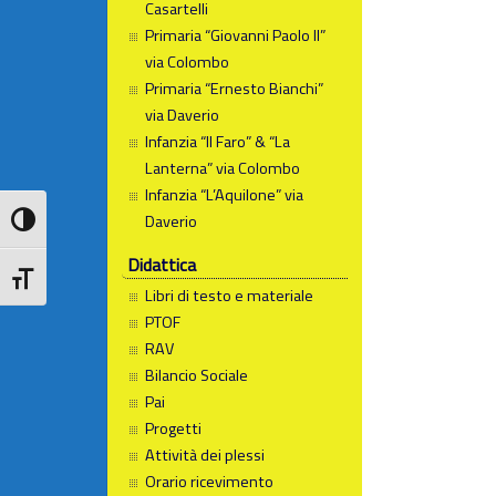
Casartelli
Primaria “Giovanni Paolo II”
via Colombo
Primaria “Ernesto Bianchi”
via Daverio
Infanzia “Il Faro” & “La
Lanterna” via Colombo
Infanzia “L’Aquilone” via
Daverio
Attiva/disattiva alto contrasto
Didattica
Attiva/disattiva dimensione testo
Libri di testo e materiale
PTOF
RAV
Bilancio Sociale
Pai
Progetti
Attività dei plessi
Orario ricevimento