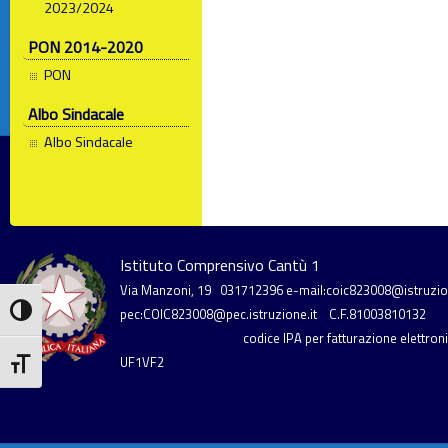
2023/2024
PON 2014-2020
PON
Albo Sindacale
Albo Sindacale
Istituto Comprensivo Cantù 1
Via Manzoni, 19
031712396
e-mail:coic823008@istruzion
Attiva/disattiva alto contrasto
pec:COIC823008@pec.istruzione.it
C.F.81003810132
codice IPA per fatturazione elettronic
UF1VF2
Attiva/disattiva dimensione testo