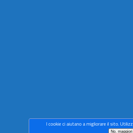
I cookie ci aiutano a migliorare il sito. Utiliz
No, maggiori