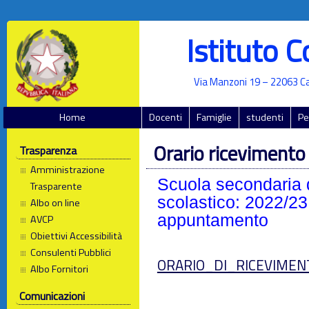
Istituto 
Via Manzoni 19 – 22063 Ca
Home
Docenti
Famiglie
studenti
Pe
Orario ricevimento
Trasparenza
Amministrazione
Scuola secondaria d
Trasparente
scolastico: 2022/23 
Albo on line
appuntamento
AVCP
Obiettivi Accessibilità
Consulenti Pubblici
ORARIO_DI_RICEVIMENT
Albo Fornitori
Comunicazioni