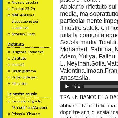
Archivio Circolari
Abbiamo riflettuto sui
Circolari 23-24
media, ma soprattutto 
MAD-Messa a
particolarmente impeg
disposizione per
Il nostro saluto e il n
supplenze
Accesso Civico
tutta la comunità educ
Scuola media Tibaldi.
L’Istituto
Mohamed, Sabrina, Na
Dirigente Scolastico
Adam, Yuliya, Fallou
L’Istituto
L.,Neythan,Sofia,Mat
Identità
Valentina,Imaan,Fran
Organigramma
Organi collegiali
Anastasiia.
Strutture
Audio
00:00
Player
Le nostre scuole
TRA UN BANCO E LA DA
Secondaria I grado
Abbiamo facce felici ma 
“P.Tibaldi” via Manzoni
dopo tre anni di ansia co
Primaria “Chiara e