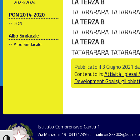
LA TERZA B
2023/2024
TATARARARA TATARAR
PON 2014-2020
LA TERZA B
PON
TATARARARA TATARARA
Albo Sindacale
LA TERZA B
Albo Sindacale
TATARARARA TATARAR
Pubblicato il 3 Giugno 2021 d
Contenuto in:
Attività_plessi
Development Goals): gli obietti
Istituto Comprensivo Cantù 1
Via Manzoni, 19
031712396
e-mail:coic823008@istruzion