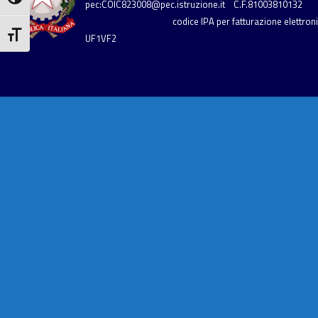
Attiva/disattiva alto contrasto
pec:COIC823008@pec.istruzione.it
C.F.81003810132
codice IPA per fatturazione elettronic
Attiva/disattiva dimensione testo
UF1VF2