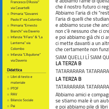
e abbiamo fame di quell
Francesco D’Assisi”
che il nostro futuro ci reg
via Casartelli
Abbiamo l’aria di chi “res
Primaria “Giovanni
l’aria di quelli che studi
Paolo II” via Colombo
e abbiamo scuse che anc
Primaria “Ernesto
non c’è nessuno che ci cr
Bianchi” via Daverio
e poi abbiamo già chi ci 
Infanzia “Il Faro” & “La
ci mette davanti a un alt
Lanterna” via
che certamente non funz
Colombo
Infanzia “L’Aquilone”
SIAM QUELLI LÌ SIAM QU
via Daverio
LA TERZA B
Didattica
TATARARARA TATARAR
Libri di testo e
LA TERZA B
materiale
TATARARARA TATARAR
PTOF
Abbiamo amici e compag
RAV
se stiamo male è un aiut
Bilancio Sociale
e poi abbiamo pile di libri
Pai