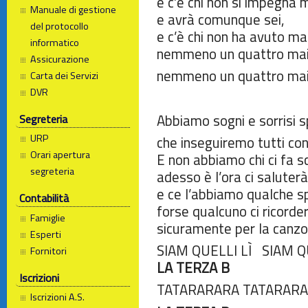
e c’è chi non si impegna 
Manuale di gestione
e avrà comunque sei,
del protocollo
e c’è chi non ha avuto ma
informatico
nemmeno un quattro mai
Assicurazione
nemmeno un quattro mai
Carta dei Servizi
DVR
Abbiamo sogni e sorrisi s
Segreteria
URP
che inseguiremo tutti con
Orari apertura
E non abbiamo chi ci fa s
segreteria
adesso è l’ora ci saluterà
e ce l’abbiamo qualche 
Contabilità
forse qualcuno ci ricorde
Famiglie
sicuramente per la canzone,
Esperti
SIAM QUELLI LÌ SIAM Q
Fornitori
LA TERZA B
Iscrizioni
TATARARARA TATARARA
Iscrizioni A.S.