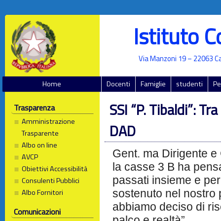
Istituto 
Via Manzoni 19 – 22063 Ca
Home
Docenti
Famiglie
studenti
Pe
SSI “P. Tibaldi”: Tr
Trasparenza
Amministrazione
DAD
Trasparente
Albo on line
Gent. ma Dirigente e 
AVCP
la casse 3 B ha pensat
Obiettivi Accessibilità
passati insieme e pe
Consulenti Pubblici
sostenuto nel nostro 
Albo Fornitori
abbiamo deciso di risc
Comunicazioni
palco e realtà”.