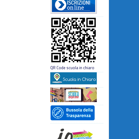
QR Code scuola in chiaro