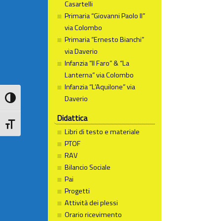
Casartelli
Primaria “Giovanni Paolo II”
via Colombo
Primaria “Ernesto Bianchi”
via Daverio
Infanzia “Il Faro” & “La
Lanterna” via Colombo
Infanzia “L’Aquilone” via
Daverio
Attiva/disattiva alto contrasto
Didattica
Attiva/disattiva dimensione testo
Libri di testo e materiale
PTOF
RAV
Bilancio Sociale
Pai
Progetti
Attività dei plessi
Orario ricevimento