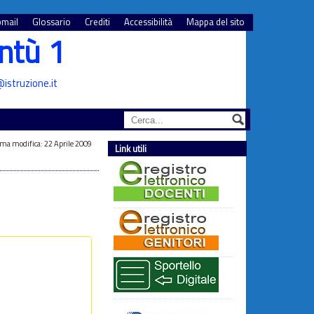
mail
Glossario
Crediti
Accessibilità
Mappa del sito
ntù 1
istruzione.it
ima modifica: 22 Aprile 2009
Link utili