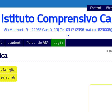
Contatti
Web
Istituto Comprensivo Ca
Via Manzoni 19 – 22063 Cantù (CO) Tel. 031712396 mail:coic823008@
•
ie
studenti
Personale ATA
Log in
Ult
ica
le famiglie
l personale