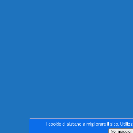
I cookie ci aiutano a migliorare il sito. Utiliz
No, maggiori