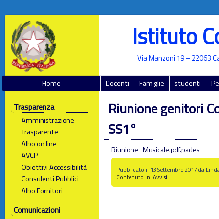
Istituto 
Via Manzoni 19 – 22063 Ca
Home
Docenti
Famiglie
studenti
Pe
Riunione genitori C
Trasparenza
Amministrazione
SS1°
Trasparente
Albo on line
Riunione_Musicale.pdf.pades
AVCP
Obiettivi Accessibilità
Pubblicato il 13 Settembre 2017 da Lind
Contenuto in:
Avvisi
Consulenti Pubblici
Albo Fornitori
Comunicazioni