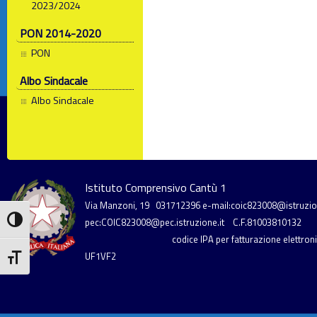
2023/2024
PON 2014-2020
PON
Albo Sindacale
Albo Sindacale
Istituto Comprensivo Cantù 1
Via Manzoni, 19
031712396
e-mail:coic823008@istruzion
Attiva/disattiva alto contrasto
pec:COIC823008@pec.istruzione.it
C.F.81003810132
codice IPA per fatturazione elettronic
UF1VF2
Attiva/disattiva dimensione testo