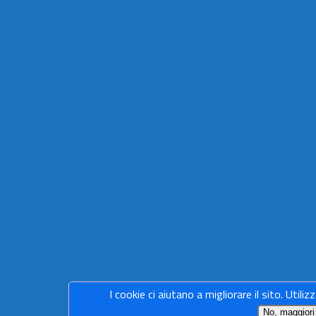
I cookie ci aiutano a migliorare il sito. Utiliz
No, maggiori