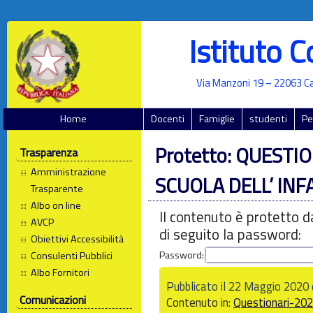
Istituto 
Via Manzoni 19 – 22063 Ca
Home
Docenti
Famiglie
studenti
Pe
Protetto: QUESTI
Trasparenza
Amministrazione
SCUOLA DELL’ INF
Trasparente
Albo on line
Il contenuto è protetto d
AVCP
di seguito la password:
Obiettivi Accessibilità
Password:
Consulenti Pubblici
Albo Fornitori
Pubblicato il 22 Maggio 2020
Comunicazioni
Contenuto in:
Questionari-20