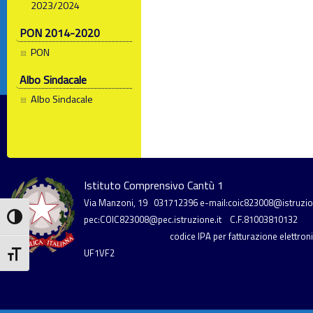
2023/2024
PON 2014-2020
PON
Albo Sindacale
Albo Sindacale
Istituto Comprensivo Cantù 1
Via Manzoni, 19
031712396
e-mail:coic823008@istruzion
Attiva/disattiva alto contrasto
pec:COIC823008@pec.istruzione.it
C.F.81003810132
codice IPA per fatturazione elettronic
UF1VF2
Attiva/disattiva dimensione testo