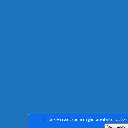
I cookie ci aiutano a migliorare il sito. Utiliz
No, maggiori