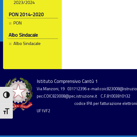
2023/2024
PON 2014-2020
PON
Albo Sindacale
Albo Sindacale
Istituto Comprensivo Cantù 1
Via Manzoni, 19
031712396
e-mail:coic823008@istruzion
Attiva/disattiva alto contrasto
pec:COIC823008@pec.istruzione.it
C.F.81003810132
codice IPA per fatturazione elettronic
UF1VF2
Attiva/disattiva dimensione testo