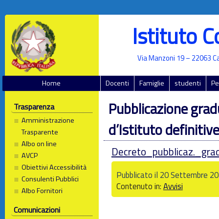
Istituto 
Via Manzoni 19 – 22063 Ca
Home
Docenti
Famiglie
studenti
Pe
Pubblicazione grad
Trasparenza
Amministrazione
d’Istituto definitive
Trasparente
Albo on line
Decreto_pubblicaz._grad.
AVCP
Obiettivi Accessibilità
Pubblicato il 20 Settembre 201
Consulenti Pubblici
Contenuto in:
Avvisi
Albo Fornitori
Comunicazioni