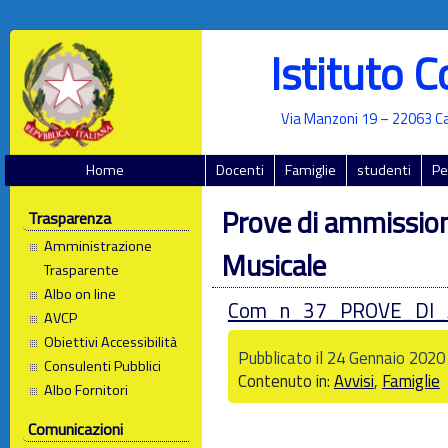
Istituto 
Via Manzoni 19 – 22063 Ca
Home
Docenti
Famiglie
studenti
Pe
Prove di ammission
Trasparenza
Amministrazione
Musicale
Trasparente
Albo on line
Com_n_37_PROVE_DI_AM
AVCP
Obiettivi Accessibilità
Pubblicato il 24 Gennaio 2020
Consulenti Pubblici
Contenuto in:
Avvisi
,
Famiglie
Albo Fornitori
Comunicazioni