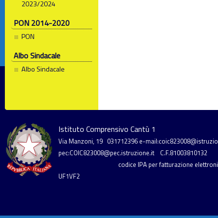
2023/2024
PON 2014-2020
PON
Albo Sindacale
Albo Sindacale
Istituto Comprensivo Cantù 1
Via Manzoni, 19
031712396
e-mail:coic823008@istruzion
pec:COIC823008@pec.istruzione.it
C.F.81003810132
codice IPA per fatturazione elettronic
UF1VF2