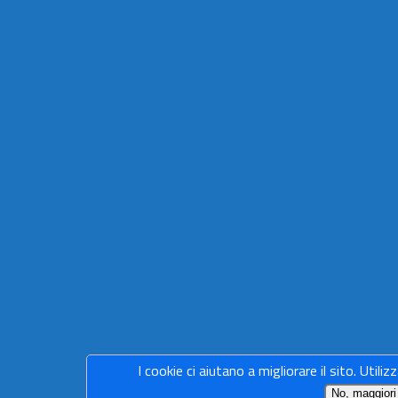
I cookie ci aiutano a migliorare il sito. Utiliz
No, maggiori