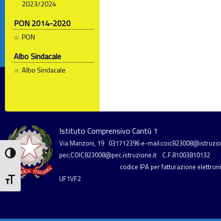
2023/2024
PON 2014-2020
PON
Albo Sindacale
Albo Sindacale
Istituto Comprensivo Cantù 1
Via Manzoni, 19
031712396
e-mail:coic823008@istruzion
Attiva/disattiva alto contrasto
pec:COIC823008@pec.istruzione.it
C.F.81003810132
codice IPA per fatturazione elettronic
UF1VF2
Attiva/disattiva dimensione testo