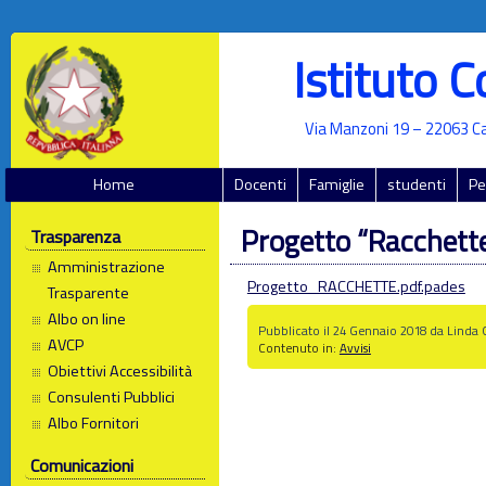
Istituto 
Via Manzoni 19 – 22063 Ca
Home
Docenti
Famiglie
studenti
Pe
Progetto “Racchette
Trasparenza
Amministrazione
Progetto_RACCHETTE.pdf.pades
Trasparente
Albo on line
Pubblicato il 24 Gennaio 2018 da Linda 
AVCP
Contenuto in:
Avvisi
Obiettivi Accessibilità
Consulenti Pubblici
Albo Fornitori
Comunicazioni