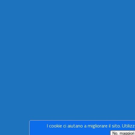
I cookie ci aiutano a migliorare il sito. Utiliz
No, maggiori