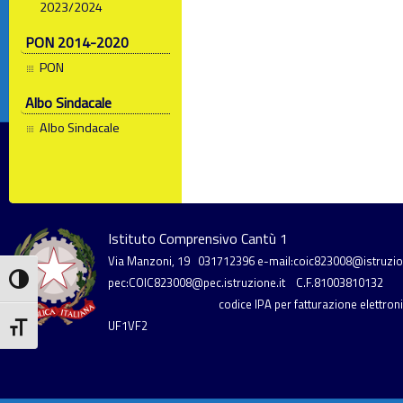
2023/2024
PON 2014-2020
PON
Albo Sindacale
Albo Sindacale
Istituto Comprensivo Cantù 1
Via Manzoni, 19
031712396
e-mail:coic823008@istruzion
Attiva/disattiva alto contrasto
pec:COIC823008@pec.istruzione.it
C.F.81003810132
codice IPA per fatturazione elettronic
UF1VF2
Attiva/disattiva dimensione testo