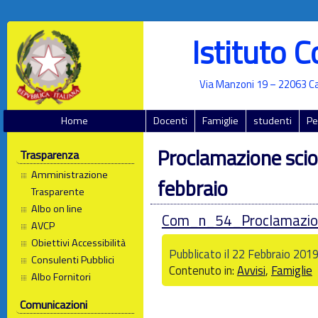
Istituto 
Via Manzoni 19 – 22063 Ca
Home
Docenti
Famiglie
studenti
Pe
Proclamazione scio
Trasparenza
Amministrazione
febbraio
Trasparente
Albo on line
Com_n_54_Proclamazion
AVCP
Obiettivi Accessibilità
Pubblicato il 22 Febbraio 2019
Consulenti Pubblici
Contenuto in:
Avvisi
,
Famiglie
Albo Fornitori
Comunicazioni