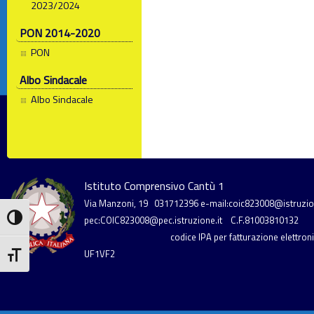
2023/2024
PON 2014-2020
PON
Albo Sindacale
Albo Sindacale
Istituto Comprensivo Cantù 1
Via Manzoni, 19
031712396
e-mail:coic823008@istruzion
Attiva/disattiva alto contrasto
pec:COIC823008@pec.istruzione.it
C.F.81003810132
codice IPA per fatturazione elettronic
UF1VF2
Attiva/disattiva dimensione testo