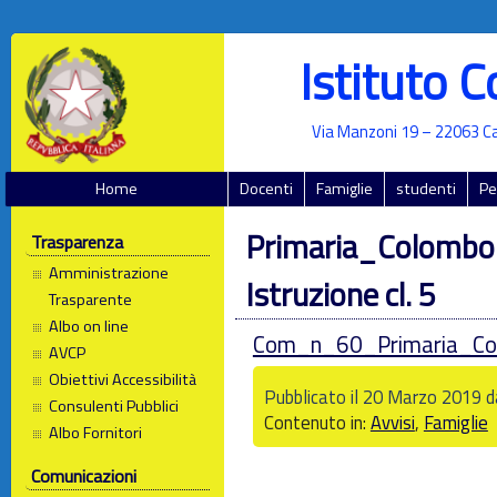
Istituto 
Via Manzoni 19 – 22063 Ca
Home
Docenti
Famiglie
studenti
Pe
Primaria_Colombo 
Trasparenza
Amministrazione
Istruzione cl. 5
Trasparente
Albo on line
Com_n_60_Primaria_Colo
AVCP
Obiettivi Accessibilità
Pubblicato il 20 Marzo 2019 da
Consulenti Pubblici
Contenuto in:
Avvisi
,
Famiglie
Albo Fornitori
Comunicazioni