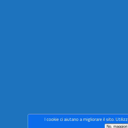
I cookie ci aiutano a migliorare il sito. Utiliz
No, maggiori