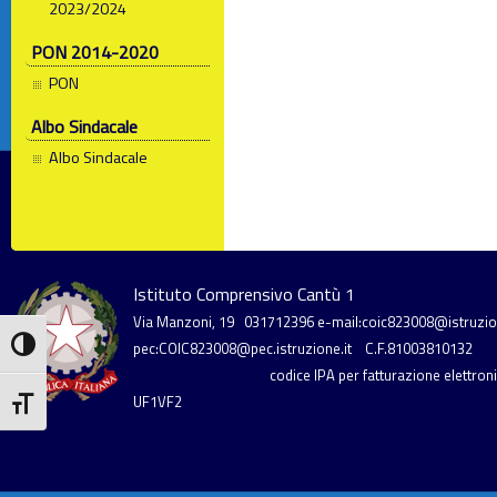
2023/2024
PON 2014-2020
PON
Albo Sindacale
Albo Sindacale
Istituto Comprensivo Cantù 1
Via Manzoni, 19
031712396
e-mail:coic823008@istruzion
Attiva/disattiva alto contrasto
pec:COIC823008@pec.istruzione.it
C.F.81003810132
codice IPA per fatturazione elettronic
UF1VF2
Attiva/disattiva dimensione testo