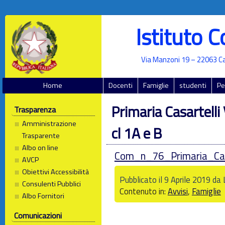
Istituto 
Via Manzoni 19 – 22063 Ca
Home
Docenti
Famiglie
studenti
Pe
Primaria Casartelli 
Trasparenza
Amministrazione
cl 1A e B
Trasparente
Albo on line
Com_n_76_Primaria_Casa
AVCP
Obiettivi Accessibilità
Pubblicato il 9 Aprile 2019 da
Consulenti Pubblici
Contenuto in:
Avvisi
,
Famiglie
Albo Fornitori
Comunicazioni