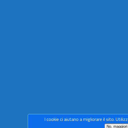
I cookie ci aiutano a migliorare il sito. Utiliz
No, maggiori