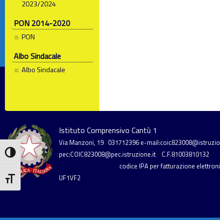
2023/2024
PON 2014-2020
PON
Albo Sindacale
Albo Sindacale
Istituto Comprensivo Cantù 1
Via Manzoni, 19
031712396
e-mail:coic823008@istruzion
Attiva/disattiva alto contrasto
pec:COIC823008@pec.istruzione.it
C.F.81003810132
codice IPA per fatturazione elettronic
UF1VF2
Attiva/disattiva dimensione testo