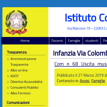
Istituto 
Via Manzoni 19 – 22063 Ca
Home
Docenti
Famiglie
studenti
Pe
Infanzia Via Colo
Trasparenza
Amministrazione
Com_n_68_Uscita_muse
Trasparente
Albo on line
Pubblicato il 27 Marzo 2019 d
AVCP
Contenuto in:
Avvisi
,
Famiglie
Obiettivi Accessibilità
Consulenti Pubblici
Albo Fornitori
Comunicazioni