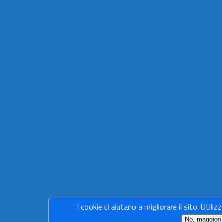
I cookie ci aiutano a migliorare il sito. Utiliz
No, maggiori