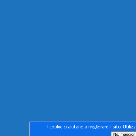
I cookie ci aiutano a migliorare il sito. Utiliz
No, maggiori