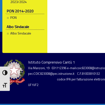
2023/2024
PON 2014-2020
PON
Albo Sindacale
Albo Sindacale
Istituto Comprensivo Cantù 1
Via Manzoni, 19
031712396
e-mail:coic823008@istruzion
Attiva/disattiva alto contrasto
pec:COIC823008@pec.istruzione.it
C.F.81003810132
codice IPA per fatturazione elettronic
UF1VF2
Attiva/disattiva dimensione testo