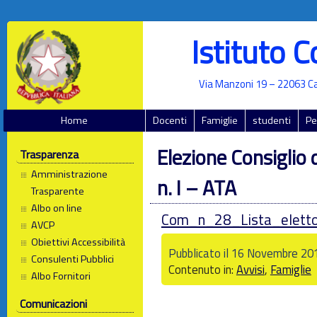
Istituto 
Via Manzoni 19 – 22063 Ca
Home
Docenti
Famiglie
studenti
Pe
Elezione Consiglio d
Trasparenza
Amministrazione
n. I – ATA
Trasparente
Albo on line
Com_n_28_Lista_elettor
AVCP
Obiettivi Accessibilità
Pubblicato il 16 Novembre 201
Consulenti Pubblici
Contenuto in:
Avvisi
,
Famiglie
Albo Fornitori
Comunicazioni