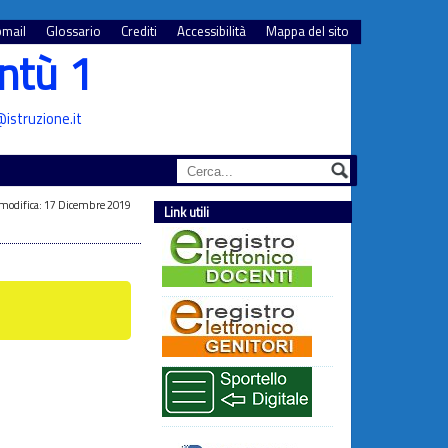
mail
Glossario
Crediti
Accessibilità
Mappa del sito
ntù 1
istruzione.it
modifica: 17 Dicembre 2019
Link utili