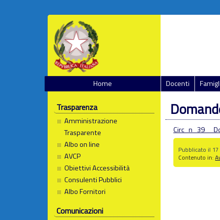
Home
Docenti
Famigl
Domande
Trasparenza
Amministrazione
Circ_n_39__D
Trasparente
Albo on line
Pubblicato il 1
AVCP
Contenuto in:
Av
Obiettivi Accessibilità
Consulenti Pubblici
Albo Fornitori
Comunicazioni