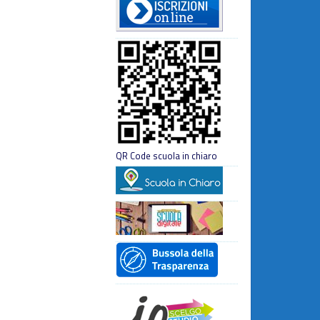
QR Code scuola in chiaro