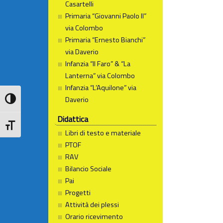
Casartelli
Primaria “Giovanni Paolo II”
via Colombo
Primaria “Ernesto Bianchi”
via Daverio
Infanzia “Il Faro” & “La
Lanterna” via Colombo
Infanzia “L’Aquilone” via
Daverio
Attiva/disattiva alto contrasto
Didattica
Attiva/disattiva dimensione testo
Libri di testo e materiale
PTOF
RAV
Bilancio Sociale
Pai
Progetti
Attività dei plessi
Orario ricevimento