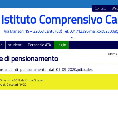
Contatti
Web
Istituto Comprensivo Ca
Via Manzoni 19 – 22063 Cantù (CO) Tel. 031712396 mail:coic823008@
•
ie
studenti
Personale ATA
Log in
Ultima 
 di pensionamento
omande_di_pensionamento_dal_01-09-2020.pdf.pades
7 Dicembre 2019 da Linda Guzzetti
visi
,
Circolari 19-20