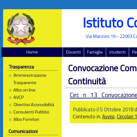
Istituto 
Via Manzoni 19 – 22063 Ca
Home
Docenti
Famiglie
studenti
Pe
Convocazione Com
Trasparenza
Amministrazione
Continuità
Trasparente
Albo on line
Circ_n_13_Convocazione
AVCP
Obiettivi Accessibilità
Pubblicato il 5 Ottobre 2018 d
Consulenti Pubblici
Contenuto in:
Avvisi
,
Circolari
Albo Fornitori
Comunicazioni