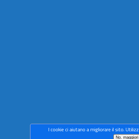
I cookie ci aiutano a migliorare il sito. Utiliz
No, maggiori