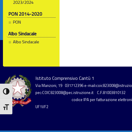
2023/2024
PON 2014-2020
PON
Albo Sindacale
Albo Sindacale
Istituto Comprensivo Cantù 1
Via Manzoni, 19
031712396
e-mail:coic823008@istruzion
Attiva/disattiva alto contrasto
pec:COIC823008@pec.istruzione.it
C.F.81003810132
codice IPA per fatturazione elettronic
UF1VF2
Attiva/disattiva dimensione testo