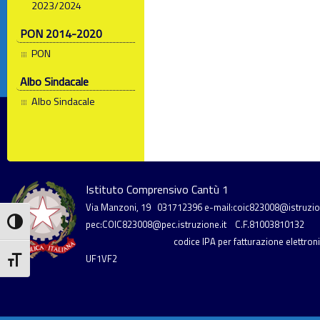
2023/2024
PON 2014-2020
PON
Albo Sindacale
Albo Sindacale
Istituto Comprensivo Cantù 1
Via Manzoni, 19
031712396
e-mail:coic823008@istruzion
Attiva/disattiva alto contrasto
pec:COIC823008@pec.istruzione.it
C.F.81003810132
codice IPA per fatturazione elettronic
UF1VF2
Attiva/disattiva dimensione testo