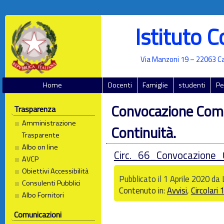
Istituto 
Via Manzoni 19 – 22063 Ca
Home
Docenti
Famiglie
studenti
Pe
Convocazione Com
Trasparenza
Amministrazione
Continuità.
Trasparente
Albo on line
Circ._66_Convocazione_
AVCP
Obiettivi Accessibilità
Pubblicato il 1 Aprile 2020 da
Consulenti Pubblici
Contenuto in:
Avvisi
,
Circolari
Albo Fornitori
Comunicazioni