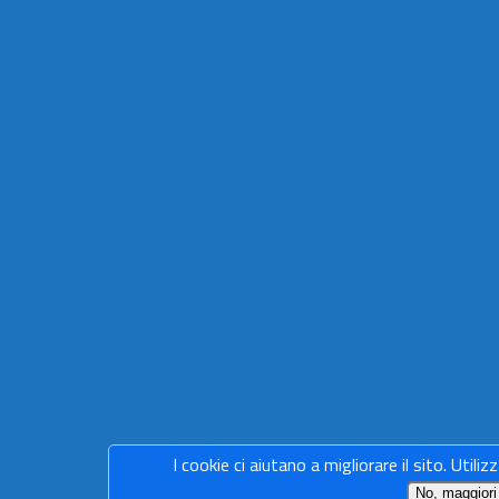
I cookie ci aiutano a migliorare il sito. Utiliz
No, maggiori