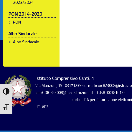
2023/2024
PON 2014-2020
PON
Albo Sindacale
Albo Sindacale
Istituto Comprensivo Cantù 1
Via Manzoni, 19
031712396
e-mail:coic823008@istruzion
Attiva/disattiva alto contrasto
pec:COIC823008@pec.istruzione.it
C.F.81003810132
codice IPA per fatturazione elettronic
UF1VF2
Attiva/disattiva dimensione testo