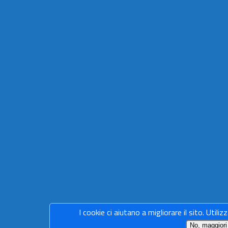
I cookie ci aiutano a migliorare il sito. Utiliz
No, maggiori