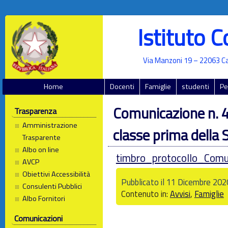
Istituto 
Via Manzoni 19 – 22063 Ca
Home
Docenti
Famiglie
studenti
Pe
Comunicazione n. 41
Trasparenza
Amministrazione
classe prima della 
Trasparente
Albo on line
timbro_protocollo_Comun
AVCP
Obiettivi Accessibilità
Pubblicato il 11 Dicembre 20
Consulenti Pubblici
Contenuto in:
Avvisi
,
Famiglie
Albo Fornitori
Comunicazioni