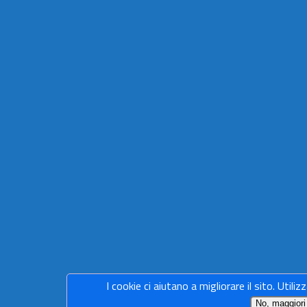
I cookie ci aiutano a migliorare il sito. Utiliz
No, maggiori