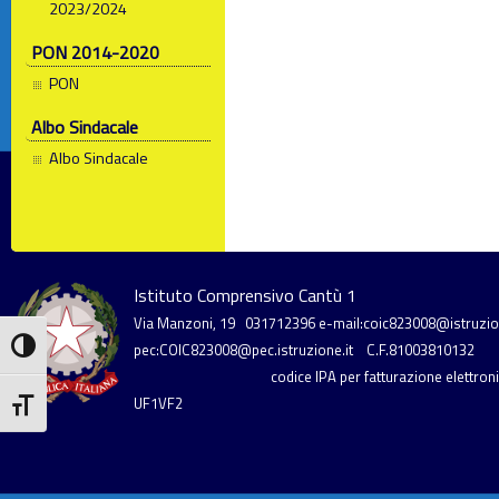
2023/2024
PON 2014-2020
PON
Albo Sindacale
Albo Sindacale
Istituto Comprensivo Cantù 1
Via Manzoni, 19
031712396
e-mail:coic823008@istruzion
Attiva/disattiva alto contrasto
pec:COIC823008@pec.istruzione.it
C.F.81003810132
codice IPA per fatturazione elettronic
UF1VF2
Attiva/disattiva dimensione testo