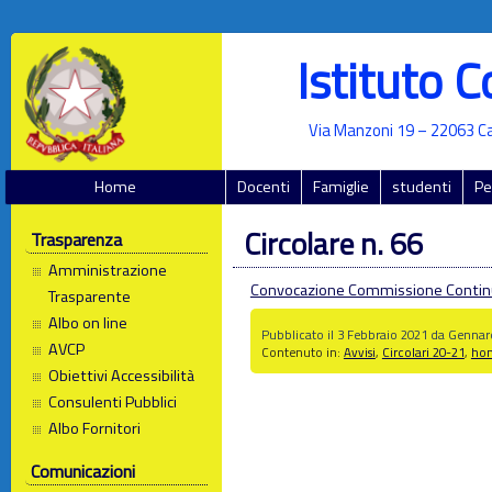
Istituto 
Via Manzoni 19 – 22063 Ca
Home
Docenti
Famiglie
studenti
Pe
Circolare n. 66
Trasparenza
Amministrazione
Convocazione Commissione Contin
Trasparente
Albo on line
Pubblicato il 3 Febbraio 2021 da Genn
AVCP
Contenuto in:
Avvisi
,
Circolari 20-21
,
ho
Obiettivi Accessibilità
Consulenti Pubblici
Albo Fornitori
Comunicazioni