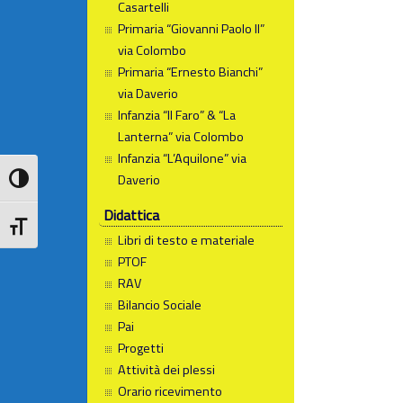
Casartelli
Primaria “Giovanni Paolo II”
via Colombo
Primaria “Ernesto Bianchi”
via Daverio
Infanzia “Il Faro” & “La
Lanterna” via Colombo
Infanzia “L’Aquilone” via
Daverio
Attiva/disattiva alto contrasto
Didattica
Attiva/disattiva dimensione testo
Libri di testo e materiale
PTOF
RAV
Bilancio Sociale
Pai
Progetti
Attività dei plessi
Orario ricevimento