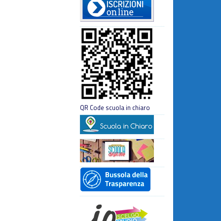
QR Code scuola in chiaro