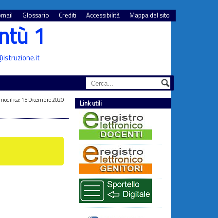
mail
Glossario
Crediti
Accessibilità
Mappa del sito
ntù 1
istruzione.it
modifica: 15 Dicembre 2020
Link utili