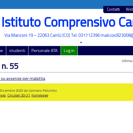
Contatti
Web
Istituto Comprensivo Ca
Via Manzoni 19 – 22063 Cantù (CO) Tel. 031712396 mail:coic823008@
•
ie
studenti
Personale ATA
Log in
Ultima 
 n. 55
su assenze per malattia
5 Dicembre 2020 da Gennaro Palumbo
visi
,
Circolari 20-21
,
homepage