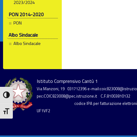
2023/2024
PON 2014-2020
PON
Albo Sindacale
Albo Sindacale
Istituto Comprensivo Cantù 1
Via Manzoni, 19
031712396
e-mail:coic823008@istruzion
Attiva/disattiva alto contrasto
pec:COIC823008@pec.istruzione.it
C.F.81003810132
codice IPA per fatturazione elettronic
UF1VF2
Attiva/disattiva dimensione testo