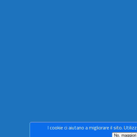
I cookie ci aiutano a migliorare il sito. Utiliz
No, maggiori