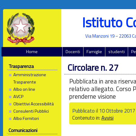
Istituto 
Via Manzoni 19 – 22063 Ca
Home
Docenti
Famiglie
studenti
Pe
Circolare n. 27
Trasparenza
Amministrazione
Pubblicata in area riserva
Trasparente
relativo allegato. Corso
Albo on line
prenderne visione
AVCP
Obiettivi Accessibilità
Pubblicato il 10 Ottobre 201
Consulenti Pubblici
Contenuto in:
Avvisi
Albo Fornitori
Comunicazioni