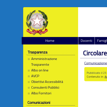
Home
Docenti
Famigl
Circolare
Trasparenza
Amministrazione
Comunicazione 
Trasparente
Albo on line
Pubblicato il 2
AVCP
Contenuto in:
Av
Obiettivi Accessibilità
Consulenti Pubblici
Albo Fornitori
Comunicazioni