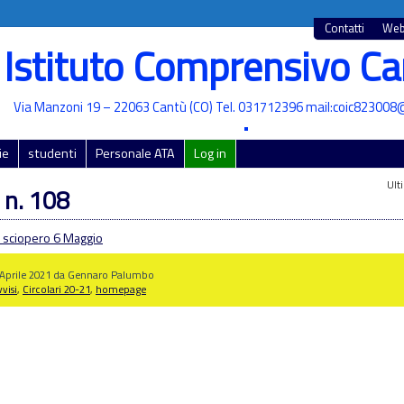
Contatti
Web
Istituto Comprensivo Ca
Via Manzoni 19 – 22063 Cantù (CO) Tel. 031712396 mail:coic823008@
•
ie
studenti
Personale ATA
Log in
Ult
 n. 108
sciopero 6 Maggio
3 Aprile 2021 da Gennaro Palumbo
visi
,
Circolari 20-21
,
homepage