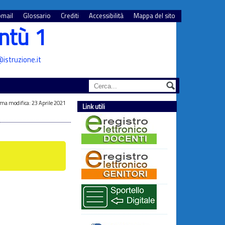
mail
Glossario
Crediti
Accessibilità
Mappa del sito
ntù 1
istruzione.it
ima modifica: 23 Aprile 2021
Link utili