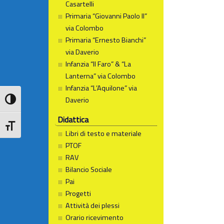
Casartelli
Primaria “Giovanni Paolo II”
via Colombo
Primaria “Ernesto Bianchi”
via Daverio
Infanzia “Il Faro” & “La
Lanterna” via Colombo
Infanzia “L’Aquilone” via
Daverio
Attiva/disattiva alto contrasto
Didattica
Attiva/disattiva dimensione testo
Libri di testo e materiale
PTOF
RAV
Bilancio Sociale
Pai
Progetti
Attività dei plessi
Orario ricevimento