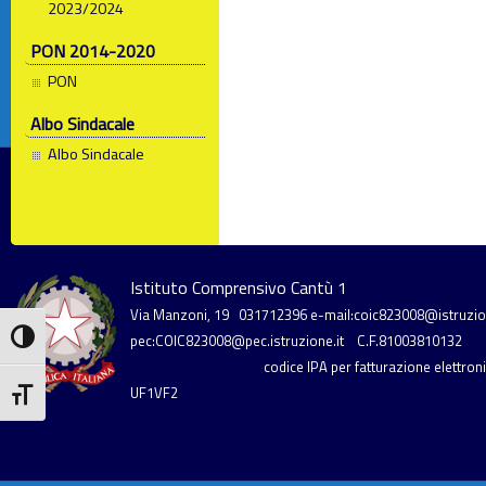
2023/2024
PON 2014-2020
PON
Albo Sindacale
Albo Sindacale
Istituto Comprensivo Cantù 1
Via Manzoni, 19
031712396
e-mail:coic823008@istruzion
Attiva/disattiva alto contrasto
pec:COIC823008@pec.istruzione.it
C.F.81003810132
codice IPA per fatturazione elettronic
UF1VF2
Attiva/disattiva dimensione testo