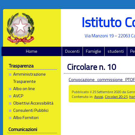
Istituto 
Via Manzoni 19 – 22063 Ca
Home
Docenti
Famiglie
studenti
Pe
Circolare n. 10
Trasparenza
Amministrazione
Convocazione_commissione_PTOF.
Trasparente
Albo on line
Pubblicato il 25 Settembre 2020 da Ge
AVCP
Contenuto in:
Avvisi
,
Circolari 20-21
,
ho
Obiettivi Accessibilità
Consulenti Pubblici
Albo Fornitori
Comunicazioni