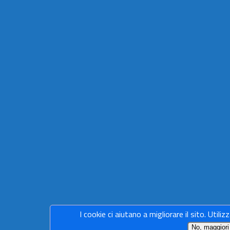
I cookie ci aiutano a migliorare il sito. Utiliz
No, maggiori